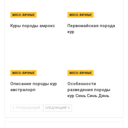
МЯСО-ЯИЧНЫЕ
МЯСО-ЯИЧНЫЕ
Куры породы амрокс
Первомайская порода
кур
МЯСО-ЯИЧНЫЕ
МЯСО-ЯИЧНЫЕ
Описание породы кур
Особенности
австралорп
разведения породы
кур Синь Синь Дянь
ПРЕДЫДУЩИЙ
СЛЕДУЮЩИЙ