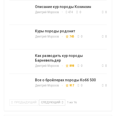
Описание кур породы Кохинхин
Дмитрий Морозов
474
0
0
Куры породы родонит
Дмитрий Морозов
745
0
0
Как разводить кур породы
Барневельдер
Дмитрий Морозов
898
0
0
Все о бройлерах породы Кобб 500
Дмитрий Морозов
917
0
0
ПРЕДЫДУЩИЙ
СЛЕДУЮЩИЙ
1 из 16