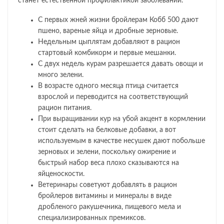
станет естественной профилактикой заболеваний.
С первых жней жизни бройлерам Кобб 500 дают
пшено, вареные яйца и дробные зерновые.
Недельным цыплятам добавляют в рацион
стартовый комбикорм и первые мешанки.
С двух недель курам разрешается давать овощи и
много зелени.
В возрасте одного месяца птица считается
взрослой и переводится на соответствующий
рацион питания.
При выращивании кур на убой акцент в кормлении
стоит сделать на белковые добавки, а вот
используемым в качестве несушек дают побольше
зерновых и зелени, поскольку ожирение и
быстрый набор веса плохо сказываются на
яйценоскости.
Ветеринары советуют добавлять в рацион
бройлеров витамины и минералы в виде
дробленого ракушечника, пищевого мела и
специализированных премиксов.