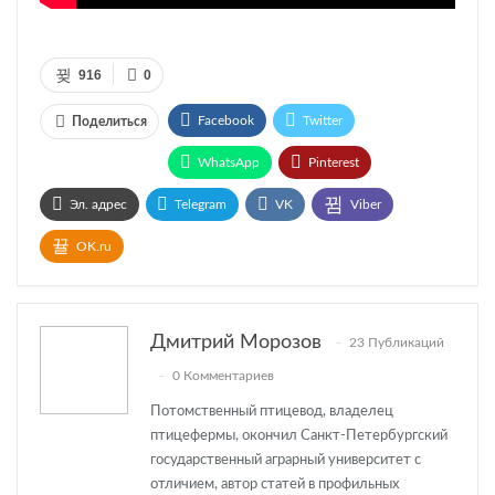
916
0
Facebook
Twitter
Поделиться
WhatsApp
Pinterest
Эл. адрес
Telegram
VK
Viber
OK.ru
Дмитрий Морозов
23 Публикаций
0 Комментариев
Потомственный птицевод, владелец
птицефермы, окончил Санкт-Петербургский
государственный аграрный университет с
отличием, автор статей в профильных