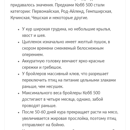
придавалось значения. Предками Кобб 500 стали
категории: Первомайская, Род-Айленд, Гемпширская,
Кучинская, Чешская и некоторые другие.
У кур широкая грудина, но небольшие крылья,
хвост и шея.
Цыпленок изначально имеет желтый пушок, в
скором времени сменяемый белоснежным
оперением.
Аккуратную головку венчают ярко-красные
сережки и гребешок.
У бройлеров массивный клюв, что разрешает
переключить птиц на питание цельными злаками
раньше, чем несушек.
Максимального веса бройлеры Кобб 500
достигают в четыре месяца, однако, забой
проводят раньше.
После 50-60 дней кура прекращает расти на мясо,
увеличивается жировая прослойка, поэтому птиц
отправляют на бойню.