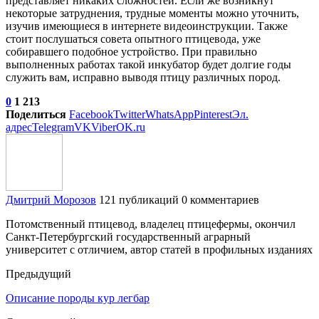
представляет никаких сложностей. Если же возникнут
некоторые затруднения, трудные моменты можно уточнить,
изучив имеющиеся в интернете видеоинструкции. Также
стоит послушаться совета опытного птицевода, уже
собиравшего подобное устройство. При правильно
выполненных работах такой инкубатор будет долгие годы
служить вам, исправно выводя птицу различных пород.
0
1 213
Поделиться
Facebook
Twitter
WhatsApp
Pinterest
Эл.
адрес
Telegram
VK
Viber
OK.ru
Дмитрий Морозов
121 публикаций
0 комментариев
Потомственный птицевод, владелец птицефермы, окончил
Санкт-Петербургский государственный аграрный
университет с отличием, автор статей в профильных изданиях
Предыдущий
Описание породы кур легбар