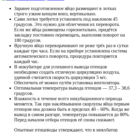
Заранее подготовленное яйцо размещают в лотках
строго узким концом вниз, вертикально.
Сами лотки требуется установить под наклоном 45
градусов. Это нужно для облегчения их переворота.
Если же яйца размещены горизонтально, придётся
закладку постоянно перемещать, выполняя поворот на
180 градусов.
Вручную яйцо переворачивают не реже трёх раз в сутки
каждые три часа. Если на приборе установлена система
автоматического поворота, процедура повторяется
каждый час.
В инкубаторе для успешного вывода птенцов
необходимо создать отличную циркуляцию воздуха,
удачной считается скорость циркуляции 5 м/с.
Обеспечить её можно путём установка вентилятора.
Оптимальная температура вывода птенцов — 37,3 – 38,6
градусов.
Влажность в течение всего инкубационного периода
меняется. Так при наклёвывании скорлупы яйца первым
птенцом она должна быть в пределах 40 – 60%. Когда же
вывод в самом разгаре, температура повышается до 80%.
Перед началом отбора птенцов её снова снижают.
Опытные птицеводы утверждают, что в инкубатор