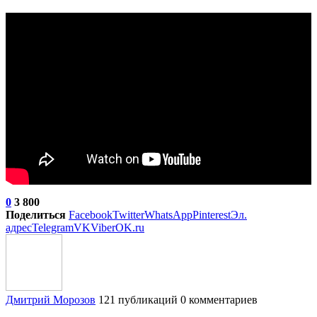
0
3 800
Поделиться
Facebook
Twitter
WhatsApp
Pinterest
Эл.
адрес
Telegram
VK
Viber
OK.ru
Дмитрий Морозов
121 публикаций
0 комментариев