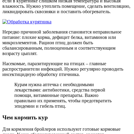
если в курятнике слишком низкая температура и высокая
влажность. Нужно утеплить помещение, сделать вентиляцию,
ликвидировать сквозняки и поставить обогреватель.
Нередко причиной заболевания становится неправильное
питание: плохие корма, дефицит белка, витаминов или
микроэлементов. Рацион птиц должен быть
сбалансированным, полноценным и соответствующим
возрасту цыплят.
Насекомые, паразитирующие на птицах – главные
распространители инфекций. Нужно регулярно проводить
инсектицидную обработку птичника.
Курам нужна аптечка с необходимыми
лекарствами: антибиотики, средства первой
помощи, витаминные препараты. Важно
правильно их применять, чтобы предотвратить
эпидемии и гибель птиц.
Чем кормить кур
Для кормления бройлеров используют готовые кормовые