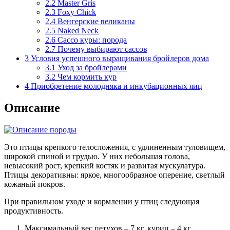
2.2
Master Gris
2.3
Foxy Chick
2.4
Венгерские великаны
2.5
Naked Neck
2.6
Сассо куры: порода
2.7
Почему выбирают сассов
3
Условия успешного выращивания бройлеров дома
3.1
Уход за бройлерами
3.2
Чем кормить кур
4
Приобретение молодняка и инкубационных яиц
Описание
Это птицы крепкого телосложения, с удлиненным туловищем,
широкой спиной и грудью. У них небольшая голова,
невысокий рост, крепкий костяк и развитая мускулатура.
Птицы декоративны: яркое, многообразное оперение, светлый
кожаный покров.
При правильном уходе и кормлении у птиц следующая
продуктивность.
Максимальный вес петухов – 7 кг, куриц – 4 кг.