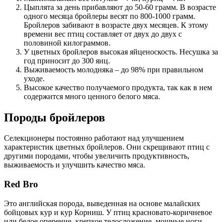
Цыплята за день прибавляют до 50-60 грамм. В возрасте
одного месяца бройлеры весят по 800-1000 грамм.
Бройлеров забивают в возрасте двух месяцев. К этому
времени вес птиц составляет от двух до двух с
половиной килограммов.
У цветных бройлеров высокая яйценоскость. Несушка за
год приносит до 300 яиц.
Выживаемость молодняка – до 98% при правильном
уходе.
Высокое качество получаемого продукта, так как в нем
содержится много ценного белого мяса.
Породы бройлеров
Селекционеры постоянно работают над улучшением
характеристик цветных бройлеров. Они скрещивают птиц с
другими породами, чтобы увеличить продуктивность,
выживаемость и улучшить качество мяса.
Red Bro
Это английская порода, выведенная на основе малайских
бойцовых кур и кур Корниш. У птиц красновато-коричневое
или белое оперение, крепкое телосложение, мощные ноги,