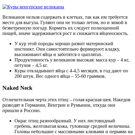
Великанов нельзя содержать в клетках, так как им требуется
место для выгула. Гуляют они не только летом, но и зимой в
безветренную погоду. Кормить их следует полноценной
пищей, иначе задерживается рост и снижается яйценоскость.
У кур этой породы хорошо развит материнский
инстинкт. Они самостоятельно формируют кладку,
высиживают яйца и заботятся о цыплятах.
Продуктивность у великанов высокая: масса кур – 4 кг,
петухов – 4,5 кг.
Куры откладывают яйца с 4-4,5 месяцев, в год дают по
200 штук. Вес одного яйца – 55-60 граммов.
Naked Neck
Отличительная черта этих птиц – голая красная шея. Накедов
разводят в Германии, Венгрии и Румынии, откуда они
пришли в Россию.
Окрас птиц разнообразный. У них листовидный
гребень, желтоватая кожа, туловище средней величины.
Головы небольшие с массивными клювами и перьями на