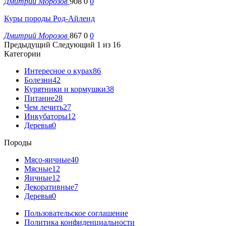
Дмитрий Морозов
908
0
0
Куры породы Род-Айленд
Дмитрий Морозов
867
0
0
Предыдущий
Следующий
1 из 16
Категории
Интересное о курах
86
Болезни
42
Курятники и кормушки
38
Питание
28
Чем лечить
27
Инкубаторы
12
Деревья
0
Породы
Мясо-яичные
40
Мясные
12
Яичные
12
Декоративные
7
Деревья
0
Пользовательское соглашение
Политика конфиденциальности