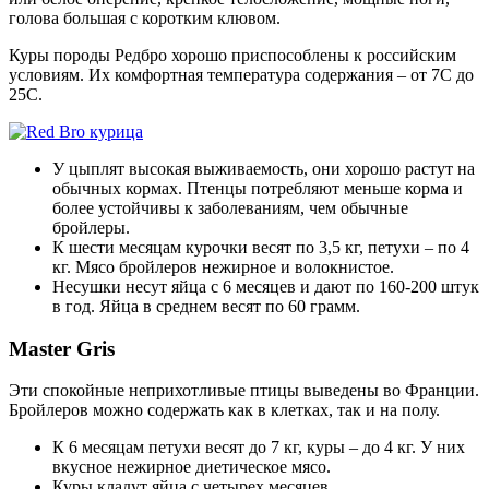
голова большая с коротким клювом.
Куры породы Редбро хорошо приспособлены к российским
условиям. Их комфортная температура содержания – от 7С до
25С.
У цыплят высокая выживаемость, они хорошо растут на
обычных кормах. Птенцы потребляют меньше корма и
более устойчивы к заболеваниям, чем обычные
бройлеры.
К шести месяцам курочки весят по 3,5 кг, петухи – по 4
кг. Мясо бройлеров нежирное и волокнистое.
Несушки несут яйца с 6 месяцев и дают по 160-200 штук
в год. Яйца в среднем весят по 60 грамм.
Master Gris
Эти спокойные неприхотливые птицы выведены во Франции.
Бройлеров можно содержать как в клетках, так и на полу.
К 6 месяцам петухи весят до 7 кг, куры – до 4 кг. У них
вкусное нежирное диетическое мясо.
Куры кладут яйца с четырех месяцев.