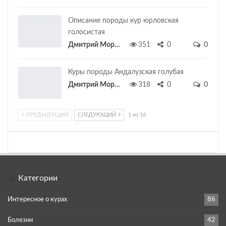
Описание породы кур юрловская
голосистая
Дмитрий Морозов
351
0
0
Куры породы Андалузская голубая
Дмитрий Морозов
318
0
0
ПРЕДЫДУЩИЙ
СЛЕДУЮЩИЙ
1 из 16
Категории
Интересное о курах
86
Болезни
42