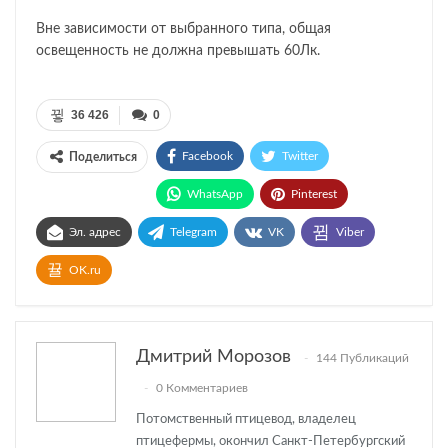
Вне зависимости от выбранного типа, общая
освещенность не должна превышать 60Лк.
36 426
0
Facebook
Twitter
Поделиться
WhatsApp
Pinterest
Эл. адрес
Telegram
VK
Viber
OK.ru
Дмитрий Морозов
144 Публикаций
0 Комментариев
Потомственный птицевод, владелец
птицефермы, окончил Санкт-Петербургский