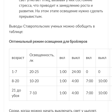
свет угнетает птиц, вызывая у них состояние
стресса, что приводит к замедлению роста и
развития. На этом этапе освещение нужно сделать
прерывистым.
Выводы Ставропольских ученых можно обобщить в
таблице:
Оптимальный режим освещения для бройлеров
Освещенность,
возраст
вкл
выкл
вкл
выкл
лк
1-7
20-25
1:00
24:00
0
0
8-20
10-20
1:00
4:00
7:00
10:00
21 до
7-10
1:00
4:00
7:00
10:00
убоя
Сроки, когда можно начать выключать свет у цыплят,