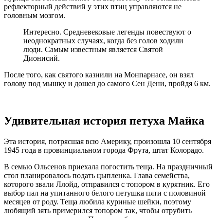
рефлекторный действий у этих птиц управляются не
головным мозгом.
Интересно. Средневековые легенды повествуют о
неоднократных случаях, когда без голов ходили
люди. Самым известным является Святой
Дионисий.
После того, как святого казнили на Монпарнасе, он взял
голову под мышку и дошел до самого Сен Дени, пройдя 6 км.
Удивительная история петуха Майка
Эта история, потрясшая всю Америку, произошла 10 сентября
1945 года в провинциальном города Фрута, штат Колорадо.
В семью Ольсенов приехала погостить теща. На праздничный
стол планировалось подать цыпленка. Глава семейства,
которого звали Ллойд, отправился с топором в курятник. Его
выбор пал на упитанного белого петушка пяти с половиной
месяцев от роду. Теща любила куриные шейки, поэтому
любящий зять примерился топором так, чтобы отрубить