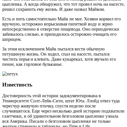
цыпленка. А когда обнаружил, что тот провел ночь на насесте,
решил сохранить ему жизнь. И даже назвал Майком.
Есть и пить самостоятельно Майк не мог. Хозяин кормил его
вручную, осторожно впрыскивая пипеткой воду и зерно
непосредственно в отверстие пищевода. Оно периодически
забивалось слизью, и приходилось осторожно очищать его
шприцем.
За этим исключением Майк пытался вести обычную
петушиную жизнь. Он ходил, спал на насесте, пытался
чистить перья и клевать. Даже кукарекал, хотя звучало его
пение, как горловое бульканье.
Известность
Достоверность этой истории задокументирована в
Университете Солт-Лейк-Сити, штат Юта. Ллойд отвез туда
чересчур живучую птичку, спустя неделю после
случившегося. Еще через несколько дней историю подхватили
газетчики, и об удивительном безголовом цыпленке узнала
вся Америка. Писали о безголовом цыпленке не только
желтые страницы и таблоиды, но Time и Life.