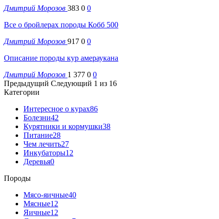
Дмитрий Морозов
383
0
0
Все о бройлерах породы Кобб 500
Дмитрий Морозов
917
0
0
Описание породы кур амераукана
Дмитрий Морозов
1 377
0
0
Предыдущий
Следующий
1 из 16
Категории
Интересное о курах
86
Болезни
42
Курятники и кормушки
38
Питание
28
Чем лечить
27
Инкубаторы
12
Деревья
0
Породы
Мясо-яичные
40
Мясные
12
Яичные
12