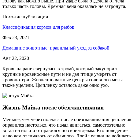
голову как можно выше. При ударе была отделена от тела
только часть головы. Яремная вена оказалась не затронута.
Похожие публикации
Классификация кормов для рыбок
Фев 23, 2021
Домашние животные: правильный уход за собакой
Авг 22, 2020
Кровь на ране свернулась в тромб, который закупорил
крупные кровеносные пути и не дал птице умереть от
кровопотери. Жизненно важные центры головного мозга
также уцелели. Цыпленку осталось даже одно ухо.
Жизнь Майка после обезглавливания
Меньше, чем через полчаса после обезглавливания цыпленок
оправился настолько, что начал двигаться, самостоятельно
встал на ноги и отправился по своим делам. Его поведение
мало чем отличалось от обычного. Ллойд решил не добивать