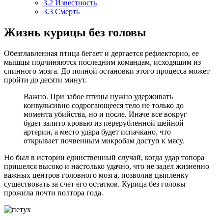
3.2
Известность
3.3
Смерть
Жизнь курицы без головы
Обезглавленная птица бегает и дергается рефлекторно, ее
мышцы подчиняются последним командам, исходящим из
спинного мозга. До полной остановки этого процесса может
пройти до десяти минут.
Важно. При забое птицы нужно удерживать
конвульсивно содрогающееся тело не только до
момента убийства, но и после. Иначе все вокруг
будет залито кровью из перерубленной шейной
артерии, а место удара будет испачкано, что
открывает почвенным микробам доступ к мясу.
Но был в истории единственный случай, когда удар топора
пришелся высоко и настолько удачно, что не задел жизненно
важных центров головного мозга, позволив цыпленку
существовать за счет его остатков. Курица без головы
прожила почти полтора года.