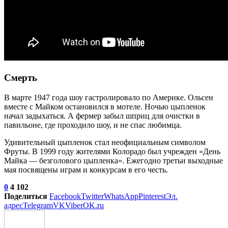
Смерть
В марте 1947 года шоу гастролировало по Америке. Ольсен
вместе с Майком остановился в мотеле. Ночью цыпленок
начал задыхаться. А фермер забыл шприц для очистки в
павильоне, где проходило шоу, и не спас любимца.
Удивительный цыпленок стал неофициальным символом
Фруты. В 1999 году жителями Колорадо был учрежден «День
Майка — безголового цыпленка». Ежегодно третьи выходные
мая посвящены играм и конкурсам в его честь.
0
4 102
Поделиться
Facebook
Twitter
WhatsApp
Pinterest
Эл.
адрес
Telegram
VK
Viber
OK.ru