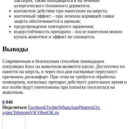
лактации, также находящихся в на лечении
аллергического блошиного дерматита;
контактное действие при нанесении на шерсть;
зонтичный эффект – при лечении кормящей самки
защита обеспечивается и щенкам;
предупреждение повторного заражения;
водоустойчивость препарата – после нанесения можно
купать животное и эффект не снижается.
Выводы
Современным и безопасным способом ликвидации
популяции блох на животном являются капли. Достаточно их
нанести на шерсть, и через пол-дня насекомые перестанут
причинять дискомфорт. При этом не требуется обработка
помещения, поскольку препарат действует длительное время и
все особи будут уничтожены при попытке поселиться на
животном.
0
848
Поделиться
Facebook
Twitter
WhatsApp
Pinterest
Эл.
адрес
Telegram
VK
Viber
OK.ru