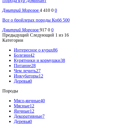
Порода кур Доминант
Дмитрий Морозов
4 410
0
0
Все о бройлерах породы Кобб 500
Дмитрий Морозов
917
0
0
Предыдущий
Следующий
1 из 16
Категории
Интересное о курах
86
Болезни
42
Курятники и кормушки
38
Питание
28
Чем лечить
27
Инкубаторы
12
Деревья
0
Породы
Мясо-яичные
40
Мясные
12
Яичные
12
Декоративные
7
Деревья
0