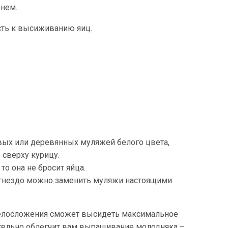
бнем.
сть к высиживанию яиц.
вых или деревянных муляжей белого цвета,
 сверху курицу.
то она не бросит яйца.
на гнездо можно заменить муляжи настоящими
 телосложения сможет высидеть максимальное
ительно облегчит вам выращивание молодняка –