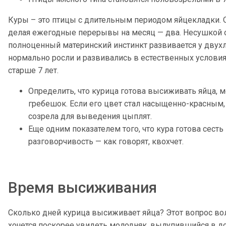
Куры – это птицы с длительным периодом яйцекладки. О
делая ежегодные перерывы на месяц — два. Несушкой он
полноценный материнский инстинкт развивается у двухле
нормально росли и развивались в естественных условиях
старше 7 лет.
Определить, что курица готова высиживать яйца, 
гребешок. Если его цвет стал насыщенно-красным, 
созрела для выведения цыплят.
Еще одним показателем того, что кура готова сест
разговорчивость — как говорят, квохчет.
Время высиживания
Сколько дней курица высиживает яйца? Этот вопрос во
хочется поскорее увидеть молодняк, вылупившийся в д