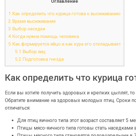
Оглавление
1
Как определить что курица готова к высиживанию
2
Время высиживания
3
Выбор наседки
4
Когда нужна помощь человека
5
Как формируется яйцо и как кура его откладывает
5.1
Выбор яиц
5.2
Подготовка гнезда
Как определить что курица г
Если вы хотите получить здоровых и крепких цыплят, т
Обратите внимание на здоровых молодых птиц. Сроки по
отличаться:
Для птиц яичного типа этот возраст составляет 5 м
Птицы мясо-яичного типа готовы стать наседками в
Птицы мясного типа становятся половозрелыми в 7