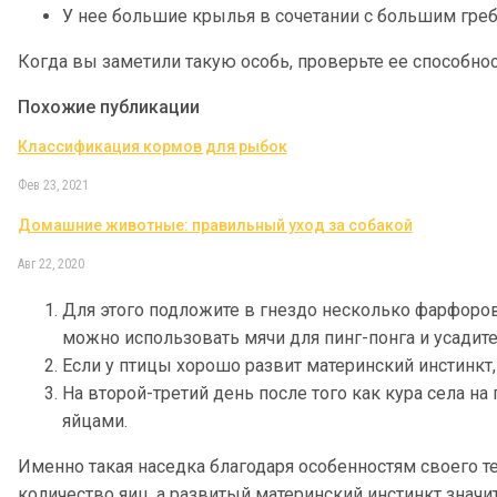
У нее большие крылья в сочетании с большим гре
Когда вы заметили такую особь, проверьте ее способно
Похожие публикации
Классификация кормов для рыбок
Фев 23, 2021
Домашние животные: правильный уход за собакой
Авг 22, 2020
Для этого подложите в гнездо несколько фарфоро
можно использовать мячи для пинг-понга и усадите
Если у птицы хорошо развит материнский инстинкт, 
На второй-третий день после того как кура села 
яйцами.
Именно такая наседка благодаря особенностям своего
количество яиц, а развитый материнский инстинкт знач