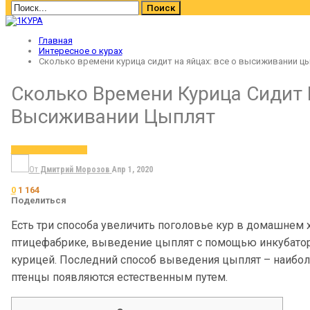
Главная
Интересное о курах
Сколько времени курица сидит на яйцах: все о высиживании ц
Сколько Времени Курица Сидит 
Высиживании Цыплят
ИНТЕРЕСНОЕ О КУРАХ
От
Дмитрий Морозов
Апр 1, 2020
0
1 164
Поделиться
Есть три способа увеличить поголовье кур в домашнем х
птицефабрике, выведение цыплят с помощью инкубатор
курицей. Последний способ выведения цыплят – наибол
птенцы появляются естественным путем.