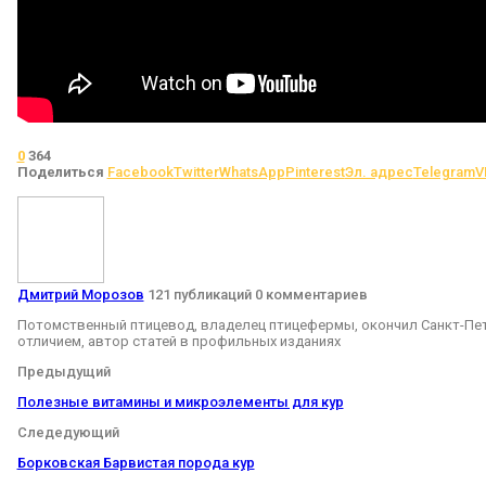
0
364
Поделиться
Facebook
Twitter
WhatsApp
Pinterest
Эл. адрес
Telegram
V
Дмитрий Морозов
121 публикаций
0 комментариев
Потомственный птицевод, владелец птицефермы, окончил Санкт-Пет
отличием, автор статей в профильных изданиях
Предыдущий
Полезные витамины и микроэлементы для кур
Следедующий
Борковская Барвистая порода кур