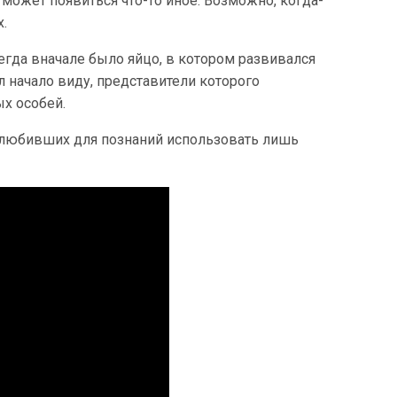
может появиться что-то иное. Возможно, когда-
.
гда вначале было яйцо, в котором развивался
л начало виду, представители которого
х особей.
, любивших для познаний использовать лишь