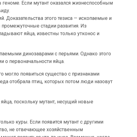
 в геноме. Если мутант оказался жизнеспособным
виду.
. Доказательства этого тезиса — ископаемые и
промежуточные стадии развития. Из
адывают яйца, известны только утконос и
опаемыми динозаврами с перьями. Однако этого
ии о первоначальности яйца.
го могло появиться существо с признаками
реда отобрала птиц, которых потом люди назовут
 яйца, поскольку мутант, несущий новые
только куры. Если появится мутант с другими
ество, не отвечающее хозяйственным