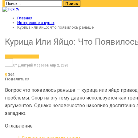
Главная
Интересное о курах
Курица или яйцо: что появилось раньше
Курица Или Яйцо: Что Появилос
ИНТЕРЕСНОЕ О КУРАХ
От
Дмитрий Морозов
Апр 2, 2020
0
364
Поделиться
Вопрос что появилось раньше — курица или яйцо приво
проблемы. Спор на эту тему давно используется как тр
аргументов. Однако человечество накопило достаточно з
западню.
Оглавление