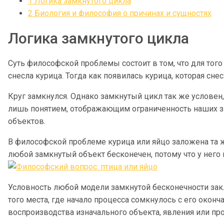
1
Логика замкнутого цикла
2
Биология и философия о причинах и сущностях
Логика замкнутого цикла
Суть философской проблемы состоит в том, что для того
снесла курица. Тогда как появилась курица, которая снес
Круг замкнулся. Однако замкнутый цикл так же условен, 
лишь понятием, отображающим ограниченность наших з
объектов.
В философской проблеме курица или яйцо заложена та 
любой замкнутый объект бесконечен, потому что у него н
Условность любой модели замкнутой бесконечности зак
того места, где начало процесса сомкнулось с его окон
воспроизводства изначального объекта, явления или про