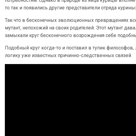
потребностям. Однако в природе из яйца курицы вполне 
то так и появились другие представители отряда куриных
Так что в бесконечных эволюционных превращениях все
мутант, непохожий на своих родителей. Этот мутант дава
замыкали круг бесконечного возрождения себе подобны
Подобный круг когда-то и поставил в тупик философов
логику уже известных причинно-следственных связей.