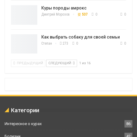
Куры породы амрокс
Дмитрий Морозов
537
0
0
Как выбрать собаку для своей семьи
Степан
273
0
0
ПРЕДЫДУЩИЙ
СЛЕДУЮЩИЙ
1 из 16
Категории
Интересное о курах
86
Болезни
42