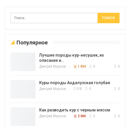
Популярное
Лучшие породы кур-несушек, их
описание и…
Дмитрий Морозов
1 034
0
0
Куры породы Андалузская голубая
Дмитрий Морозов
318
0
0
Как разводить кур с черным мясом
Дмитрий Морозов
2 060
0
0